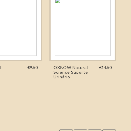
l
€9.50
OXBOW Natural
€14.50
Science Suporte
Urinário