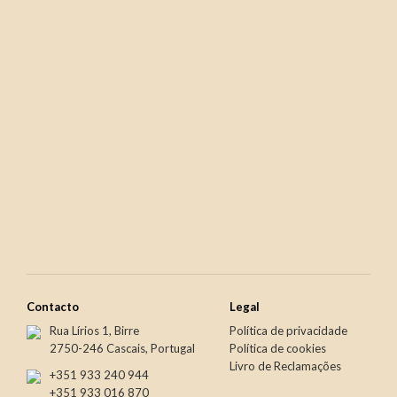
€42.50
€9.50
Newer
Older
€54.50
€46.90
Contacto
Legal
Rua Lírios 1, Birre
Política de privacidade
2750-246 Cascais, Portugal
Política de cookies
Livro de Reclamações
+351 933 240 944
+351 933 016 870