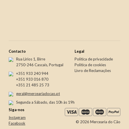
Newer
Older
€23.95
€23.90
Contacto
Legal
Rua Lírios 1, Birre
Política de privacidade
2750-246 Cascais, Portugal
Política de cookies
Livro de Reclamações
+351 933 240 944
+351 933 016 870
+351 21 485 25 73
geral@merceariadocao.pt
Segunda a Sábado, das 10h às 19h
Siga-nos
Instagram
© 2026 Mercearia do Cão
Facebook